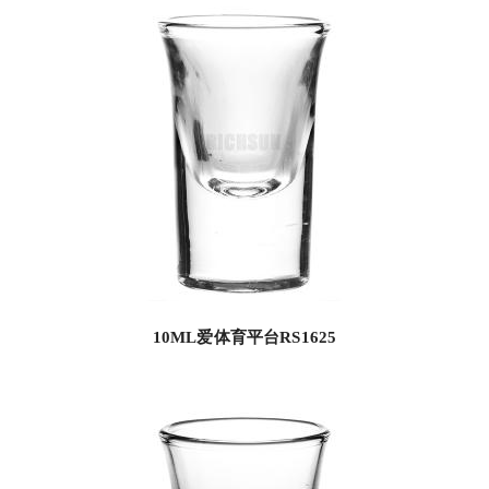
10ML爱体育平台RS1625