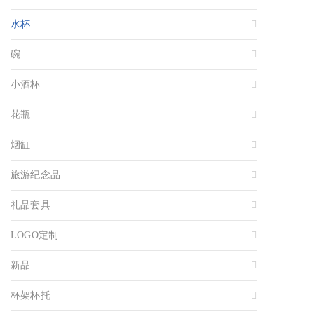
水杯
碗
小酒杯
花瓶
烟缸
旅游纪念品
礼品套具
LOGO定制
新品
杯架杯托