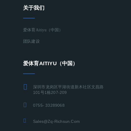
关于我们
爱体育aitiyu（中国）
团队建设
爱体育AITIYU（中国）
深圳市龙岗区平湖街道新木社区文昌路
101号1栋207-209
0755- 33289068
Sales@zq-Richsun.com