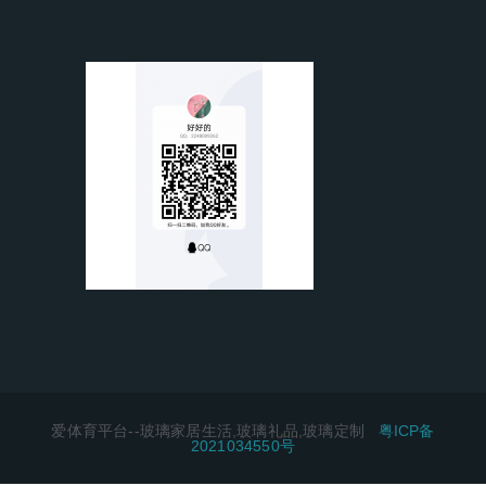
爱体育平台--玻璃家居生活,玻璃礼品,玻璃定制
粤ICP备
2021034550号