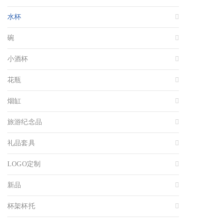
水杯
碗
小酒杯
花瓶
烟缸
旅游纪念品
礼品套具
LOGO定制
新品
杯架杯托