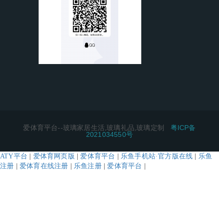
爱体育平台--玻璃家居生活,玻璃礼品,玻璃定制
粤ICP备
2021034550号
ATY平台
|
爱体育网页版
|
爱体育平台
|
乐鱼手机站·官方版在线
|
乐鱼
注册
|
爱体育在线注册
|
乐鱼注册
|
爱体育平台
|