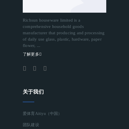
Richsun houseware limited is a
comprehensive household goods
manufacturer that producing and processing
of daily use glass, plastic, hardware, paper
flower, ...
了解更多
关于我们
爱体育aitiyu（中国）
团队建设