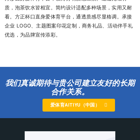
质，泡茶饮水皆相宜。简约设计适配多种场景，实用又耐
看。
方正杯口直身爱体育平台，通透质感尽显格调。承接
企业 LOGO、主题图案印花定制，商务礼品、活动伴手礼
优选，为品牌宣传添彩。
我们真诚期待与贵公司建立友好的长期
合作关系。
爱体育AITIYU（中国）