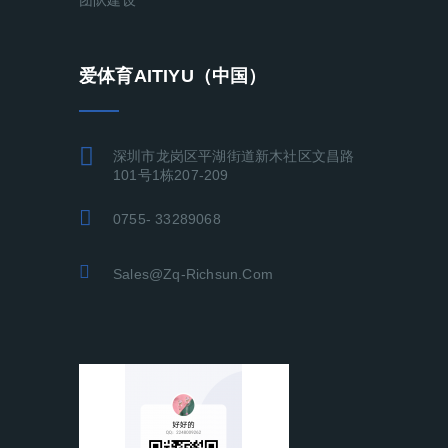
团队建设
爱体育AITIYU（中国）
深圳市龙岗区平湖街道新木社区文昌路
101号1栋207-209
0755- 33289068
Sales@zq-Richsun.com