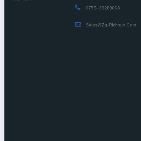
0755- 33289068
Sales@zq-Richsun.com