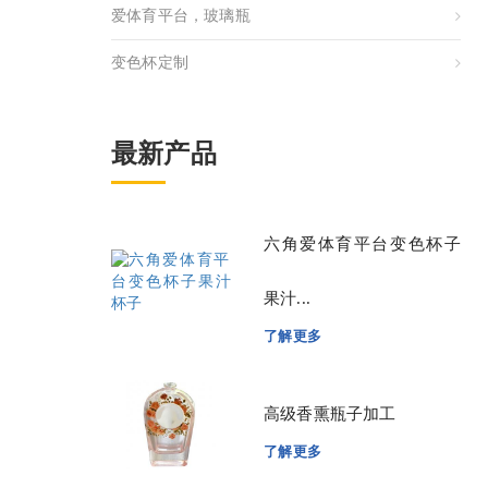
爱体育平台，玻璃瓶
变色杯定制
最新产品
六角爱体育平台变色杯子
果汁...
了解更多
高级香熏瓶子加工
了解更多