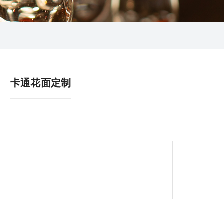
卡通花面定制