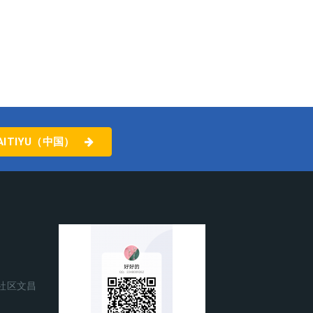
ITIYU（中国）
社区文昌