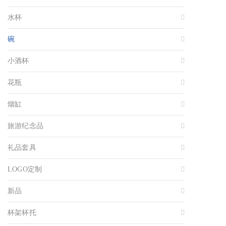
水杯
碗
小酒杯
花瓶
烟缸
旅游纪念品
礼品套具
LOGO定制
新品
杯架杯托