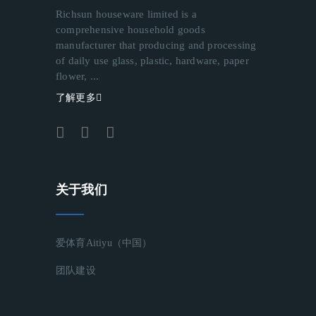
Richsun houseware limited is a
comprehensive household goods
manufacturer that producing and processing
of daily use glass, plastic, hardware, paper
flower, ...
了解更多
关于我们
爱体育aitiyu（中国）
团队建设