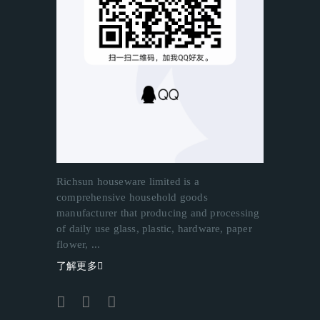
Richsun houseware limited is a
comprehensive household goods
manufacturer that producing and processing
of daily use glass, plastic, hardware, paper
flower, ...
了解更多