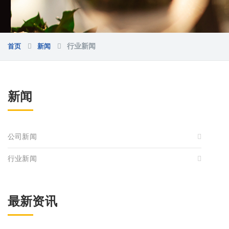
首页
新闻
行业新闻
新闻
公司新闻
行业新闻
最新资讯