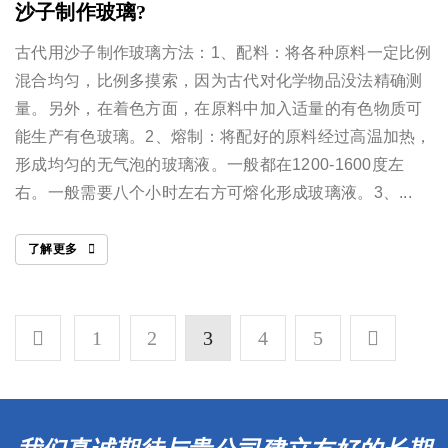
沙子制作玻璃?
古代用沙子制作玻璃方法：1、配料：将各种原料一定比例
混合均匀，比例多摸索，因为古代对化学物品没法精确测
量。另外，在着色方面，在原料中加入适量的有色物质可
能生产有色玻璃。2、熔制：将配好的原料经过高温加热，
形成均匀的无气泡的玻璃液。一般都在1200-1600度左
右。一般需要八个小时左右方可熔化形成玻璃液。3、...
了解更多
1
2
3
4
5