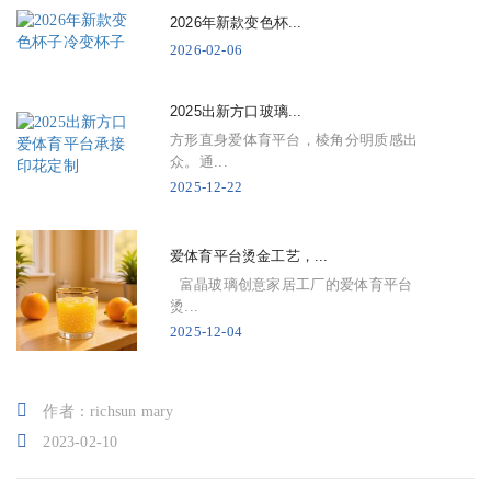
2026年新款变色杯...
2026-02-06
2025出新方口玻璃...
方形直身爱体育平台，棱角分明质感出
众。通...
2025-12-22
爱体育平台烫金工艺，...
富晶玻璃创意家居工厂的爱体育平台
烫...
2025-12-04
作者：richsun mary
2023-02-10