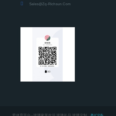
Sales@zq-Richsun.com
爱体育平台--玻璃家居生活,玻璃礼品,玻璃定制
粤ICP备