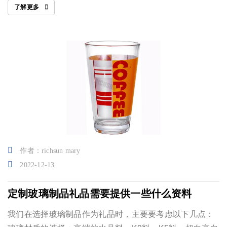
了解更多
作者：richsun mary
2022-12-13
定制玻璃制品礼品需要提供一些什么资料
我们在选择玻璃制品作为礼品时，主要要考虑以下几点：